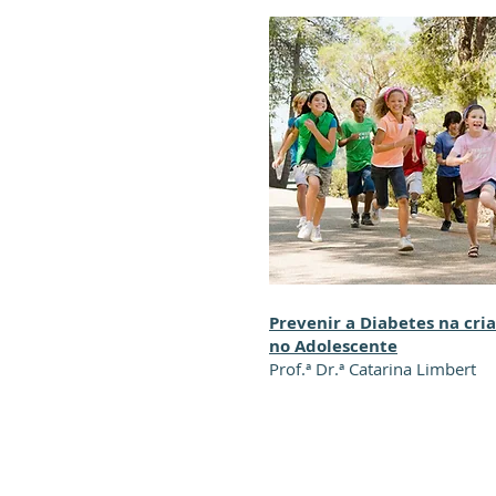
Prevenir a Diabetes na cri
no Adolescente
Prof.ª Dr.ª Catarina Limbert
Avenida Miguel