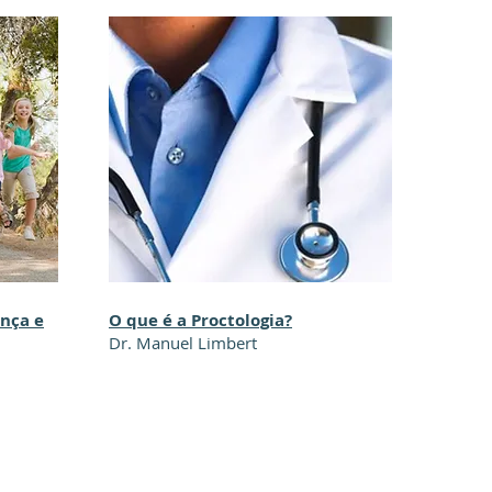
ança e
O que é a Proctologia?
Dr. Manuel Limbert
 Bombarda 133, 5ºA 1050-164 Lisboa | 21 316 28 18 |
clinical