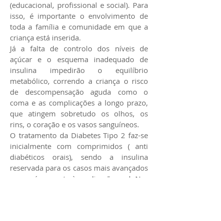
(educacional, profissional e social). Para
isso, é importante o envolvimento de
toda a família e comunidade em que a
criança está inserida.
Já a falta de controlo dos níveis de
açúcar e o esquema inadequado de
insulina impedirão o equilíbrio
metabólico, correndo a criança o risco
de descompensação aguda como o
coma e as complicações a longo prazo,
que atingem sobretudo os olhos, os
rins, o coração e os vasos sanguíneos.
O tratamento da Diabetes Tipo 2 faz-se
inicialmente com comprimidos ( anti
diabéticos orais), sendo a insulina
reservada para os casos mais avançados
com má resposta à medicação oral. Nas
crianças e adolescentes este tipo de
diabetes é ainda raro no nosso país,
sendo o tratamento idêntico ao do